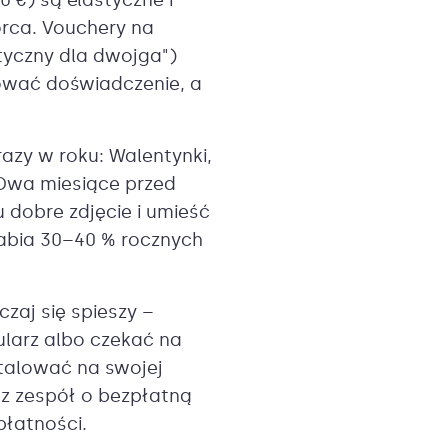
 €) są elastyczne i
orca. Vouchery na
tyczny dla dwojga")
rować doświadczenie, a
razy w roku: Walentynki,
 Dwa miesiące przed
dobre zdjęcie i umieść
rabia 30–40 % rocznych
zaj się spieszy –
mularz albo czekać na
stalować na swojej
sz zespół o bezpłatną
płatności.