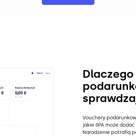
Dlaczego
podarunk
sprawdzaj
Vouchery podarunkowe
jakie SPA może dodać d
Narodzenie potrafią p