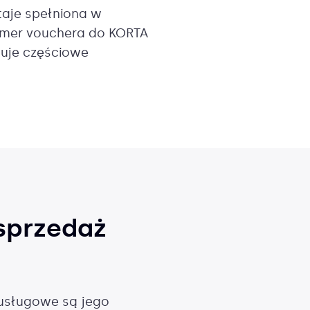
taje spełniona w
umer vouchera do KORTA
suje częściowe
 sprzedaż
 usługowe są jego