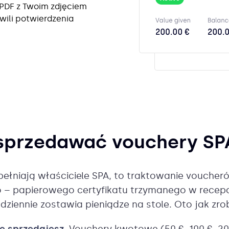
PDF z Twoim zdjęciem
wili potwierdzenia
sprzedawać vouchery SPA
opełniają właściciele SPA, to traktowanie vouch
– papierowego certyfikatu trzymanego w recepcji,
ziennie zostawia pieniądze na stole. Oto jak zrob