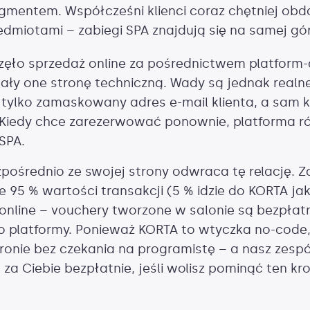
gmentem. Współcześni klienci coraz chętniej ob
dmiotami – zabiegi SPA znajdują się na samej górze
aczęło sprzedaż online za pośrednictwem platform
wały one stronę techniczną. Wady są jednak realn
 tylko zamaskowany adres e-mail klienta, a sam k
e. Kiedy chce zarezerwować ponownie, platforma 
SPA.
ośrednio ze swojej strony odwraca tę relację. 
ie 95 % wartości transakcji (5 % idzie do KORTA ja
online – vouchery tworzone w salonie są bezpłatn
do platformy. Ponieważ KORTA to wtyczka no-code
ronie bez czekania na programistę – a nasz zesp
a Ciebie bezpłatnie, jeśli wolisz pominąć ten kro