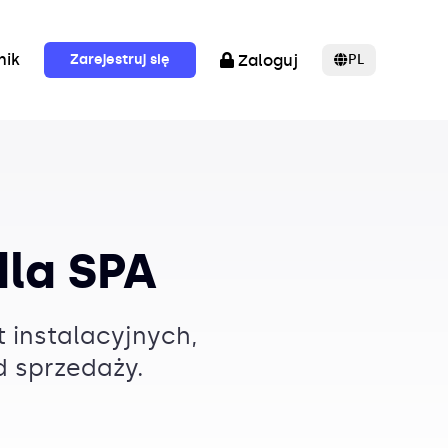
nik
Zarejestruj się
Zaloguj
PL
la SPA
 instalacyjnych,
d sprzedaży.