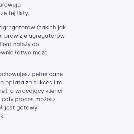
darowują
 tej listy.
-agregatorów (takich jak
e: prowizje agregatorów
lient należy do
równie łatwo może
Zachowujesz pełne dane
ko opłata za sukces i to
e), a wracający klienci
, cały proces możesz
ół jest gotowy
k.