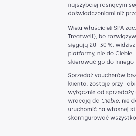
najszybciej rosnącym se
doświadczeniami niż prze
Wielu właścicieli SPA z
Treatwell), bo rozwiązy
sięgają 20–30 %, widzisz
platformy, nie do Ciebi
skierować go do innego 
Sprzedaż voucherów bezp
klienta, zostaje przy Tob
wyłącznie od sprzedaży 
wracają do
Ciebie
, nie 
uruchomić na własnej st
skonfigurować wszystko z