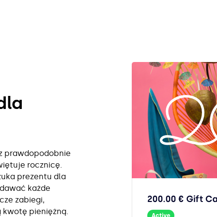
dla
ysz prawdopodobnie
więtuje rocznicę.
szuka prezentu dla
edawać każde
cze zabiegi,
ą kwotę pieniężną.