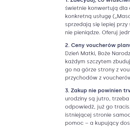
1. Zdecyduj, co właściwi
świetnie konwertują dla 
konkretną usługę („Mas
sprzedają się lepiej pr
nie pieniądze. Oferuj jedn
2. Ceny voucherów plan
Dzień Matki, Boże Narod
każdym szczytem zbuduj 
go na górze strony z vo
przychodów z voucherów
3. Zakup nie powinien tr
urodziny są jutro, trzeb
odpowiedź, już go traci
istniejącej stronie samo
pomoc – a kupujący dost