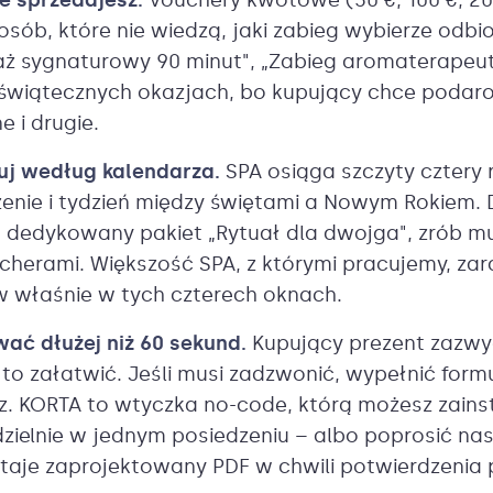
e sprzedajesz.
Vouchery kwotowe (50 €, 100 €, 200
osób, które nie wiedzą, jaki zabieg wybierze odbi
aż sygnaturowy 90 minut", „Zabieg aromaterapeu
zy świątecznych okazjach, bo kupujący chce poda
e i drugie.
uj według kalendarza.
SPA osiąga szczyty cztery 
zenie i tydzień między świętami a Nowym Rokiem.
dedykowany pakiet „Rytuał dla dwojga", zrób mu 
ucherami. Większość SPA, z którymi pracujemy, za
 właśnie w tych czterech oknach.
wać dłużej niż 60 sekund.
Kupujący prezent zazwyc
a to załatwić. Jeśli musi zadzwonić, wypełnić for
sz. KORTA to wtyczka no-code, którą możesz zain
dzielnie w jednym posiedzeniu – albo poprosić na
aje zaprojektowany PDF w chwili potwierdzenia 