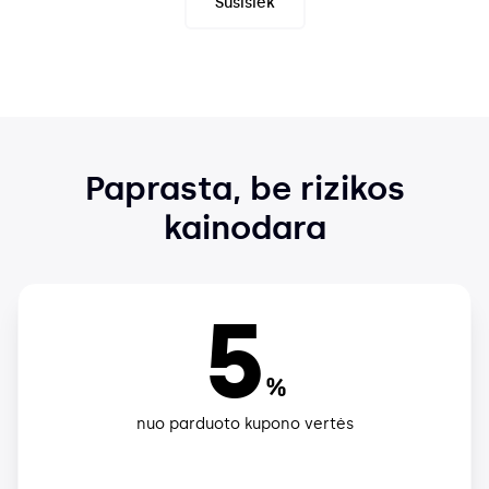
Susisiek
Paprasta, be rizikos
kainodara
5
%
nuo parduoto kupono vertės