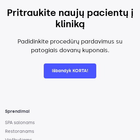
Pritraukite naujų pacientų į
kliniką
Padidinkite procedūrų pardavimus su
patogiais dovanų kuponais.
Išbandyk KORTA!
Sprendimai
SPA salonams
Restoranams